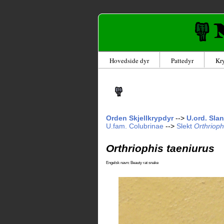
Hovedside dyr
Pattedyr
Kr
Orden Skjellkrypdyr
-->
U.ord. Sla
U.fam.
Colubrinae
-->
Slekt
Orthrioph
Orthriophis taeniurus
Engelsk navn: Beauty rat snake