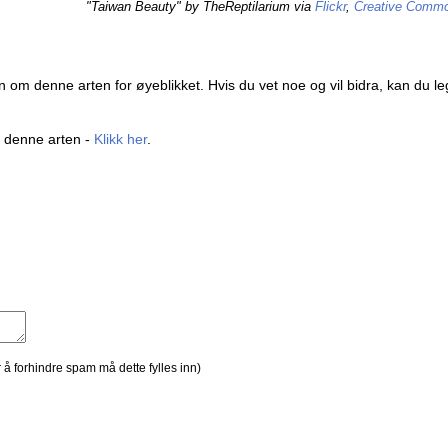
"Taiwan Beauty" by TheReptilarium via
Flickr
,
Creative Common
 om denne arten for øyeblikket. Hvis du vet noe og vil bidra, kan du leg
v denne arten -
Klikk her
.
r å forhindre spam må dette fylles inn)