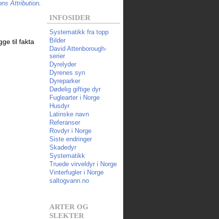
s Attribution
.
INFOSIDER
Systematikk fra topp
Bilder
ge til fakta
David Attenborough-
serier
Dyrelyder
Dyrenes syn
Dyreparker
Dødelig giftige dyr
Fuglearter i Norge
Husdyr
Latinske navn
Referanser
Rovdyr i Norge
Siste endringer
Skadedyr
Systematikk
Truede virveldyr i Norge
Vinterfugler i Norge
saltogvann.no
ARTER OG
SLEKTER