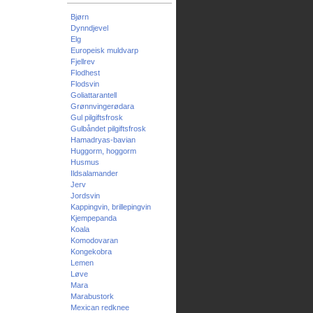
Bjørn
Dynndjevel
Elg
Europeisk muldvarp
Fjellrev
Flodhest
Flodsvin
Goliattarantell
Grønnvingerødara
Gul pilgiftsfrosk
Gulbåndet pilgiftsfrosk
Hamadryas-bavian
Huggorm, hoggorm
Husmus
Ildsalamander
Jerv
Jordsvin
Kappingvin, brillepingvin
Kjempepanda
Koala
Komodovaran
Kongekobra
Lemen
Løve
Mara
Marabustork
Mexican redknee