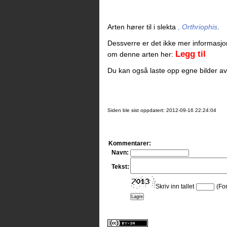
Arten
hører til i slekta
,
Orthriophis
.
Dessverre er det ikke mer informasjon
Legg til
om denne arten her:
Du kan også laste opp egne bilder a
Siden ble sist oppdatert: 2012-09-16 22:24:04
Kommentarer:
Navn:
Tekst:
Skriv inn tallet
(Fo