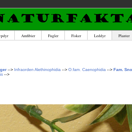
ypdyr
Amfibier
Fugler
Fisker
Leddyr
Planter
nger
-->
Infraorden
Alethinophidia
-->
O.fam.
Caenophidia
-->
Fam. Sno
is
-->