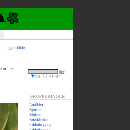
en
|
de
|
no
Legg til bilde
ker
-->
Dyr
Planter
GRUPPERINGER
Amfibier
Bjørner
Bløtdyr
Bruskfisker
Edderkoppdyr
Edderkopper