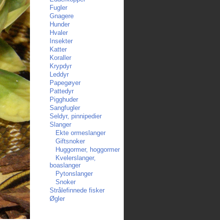
Fugler
Gnagere
Hunder
Hvaler
Insekter
Katter
Koraller
Krypdyr
Leddyr
Papegøyer
Pattedyr
Pigghuder
Sangfugler
Seldyr, pinnipedier
Slanger
Ekte ormeslanger
Giftsnoker
Huggormer, hoggormer
Kvelerslanger,
boaslanger
Pytonslanger
Snoker
Strålefinnede fisker
Øgler