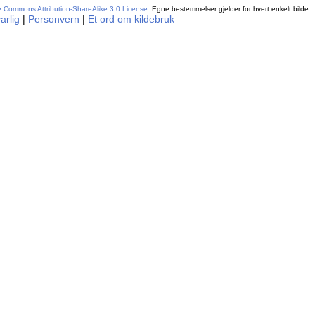
e Commons Attribution-ShareAlike 3.0 License
. Egne bestemmelser gjelder for hvert enkelt bilde.
arlig
|
Personvern
|
Et ord om kildebruk