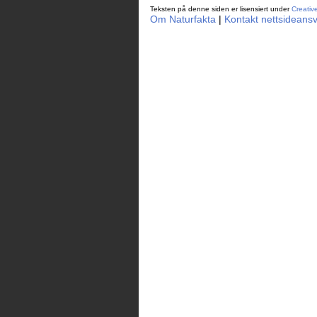
Teksten på denne siden er lisensiert under
Creativ
Om Naturfakta
|
Kontakt nettsideansv